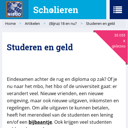
Menu
Home
>
Artikelen
>
(Bijna) 18 en nu?
>
Studeren en geld
35.055
x
Studeren en geld
gelezen
Eindexamen achter de rug en diploma op zak? Of je
nu naar het mbo, het hbo of de universiteit gaat: er
verandert veel. Nieuwe vrienden, een nieuwe
omgeving, maar ook nieuwe uitgaven, inkomsten en
regelingen. Om alle uitgaven te kunnen betalen,
heeft het merendeel van de studenten een lening
en/of een
bijbaantje
. Ook krijgen veel studenten