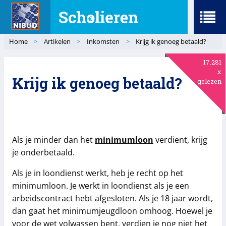
Menu
Home
>
Artikelen
>
Inkomsten
>
Krijg ik genoeg betaald?
17.281
x
Krijg ik genoeg betaald?
gelezen
Als je minder dan het
minimumloon
verdient, krijg
je onderbetaald.
Als je in loondienst werkt, heb je recht op het
minimumloon. Je werkt in loondienst als je een
arbeidscontract hebt afgesloten. Als je 18 jaar wordt,
dan gaat het minimumjeugdloon omhoog. Hoewel je
voor de wet volwassen bent, verdien je nog niet het