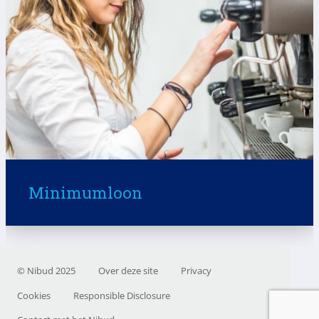
Minimumloon
© Nibud 2025
Over deze site
Privacy
Cookies
Responsible Disclosure