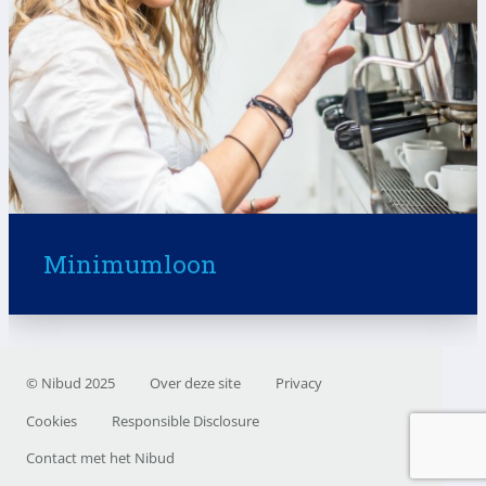
Minimumloon
© Nibud 2025
Over deze site
Privacy
Cookies
Responsible Disclosure
Contact met het Nibud